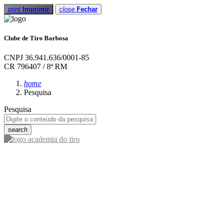
print
Imprimir
close
Fechar
Clube de Tiro Barbosa
CNPJ 36.941.636/0001-85
CR 796407 / 8ª RM
home
Pesquisa
Pesquisa
search