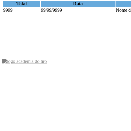
Total
Data
9999
99/99/9999
Nome do