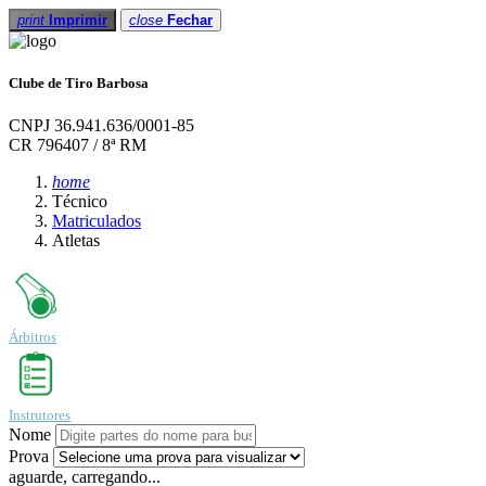
print
Imprimir
close
Fechar
Clube de Tiro Barbosa
CNPJ 36.941.636/0001-85
CR 796407 / 8ª RM
home
Técnico
Matriculados
Atletas
Árbitros
Instrutores
Nome
Prova
aguarde, carregando...